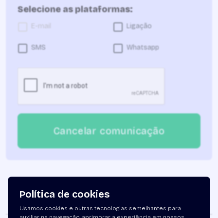
Selecione as plataformas:
E-mail
Ligação
SMS
Whatsapp
Cancelar comunicação
Política de cookies
Usamos cookies e outras tecnologias semelhantes para
auxiliar na navegação, aprimorar a experiência em nossos